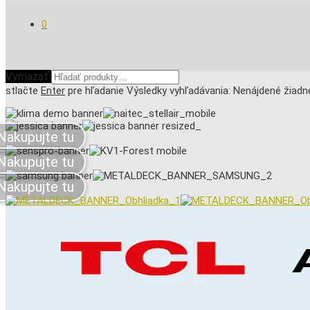
0
Vymazať
stlačte
Enter
pre hľadanie
Výsledky vyhľadávania:
Nenájdené žiadne
Nakupujte tu
Nakupujte tu
Nakupujte tu