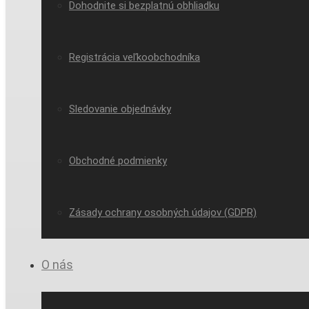
Dohodnite si bezplatnú obhliadku
Registrácia veľkoobchodníka
Sledovanie objednávky
Obchodné podmienky
Zásady ochrany osobných údajov (GDPR)
O nás