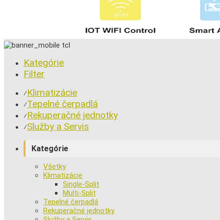
Kategórie
Filter
Klimatizácie
⁄
Tepelné čerpadlá
⁄
Rekuperačné jednotky
⁄
Služby a Servis
⁄
Kategórie
Všetky
Klimatizácie
Single-Split
Multi-Split
Tepelné čerpadlá
Rekuperačné jednotky
Služby a Servis