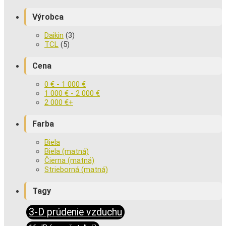
Výrobca
Daikin
(3)
TCL
(5)
Cena
0
€
-
1 000
€
1 000
€
-
2 000
€
2 000
€
+
Farba
Biela
Biela (matná)
Čierna (matná)
Strieborná (matná)
Tagy
3-D prúdenie vzduchu