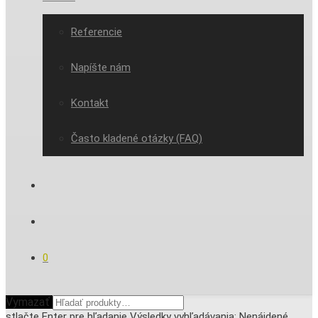
Referencie
Napíšte nám
Kontakt
Často kladené otázky (FAQ)
0
Vymazať
stlačte
Enter
pre hľadanie
Výsledky vyhľadávania:
Nenájdené