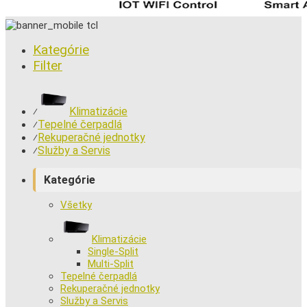
Kategórie
Filter
Klimatizácie
⁄
Tepelné čerpadlá
⁄
Rekuperačné jednotky
⁄
Služby a Servis
⁄
Kategórie
Všetky
Klimatizácie
Single-Split
Multi-Split
Tepelné čerpadlá
Rekuperačné jednotky
Služby a Servis