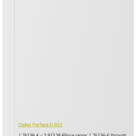
Daikin Perfera II R32
1 762,96
€
–
2 913,38
€
Price range: 1 762,96 € through